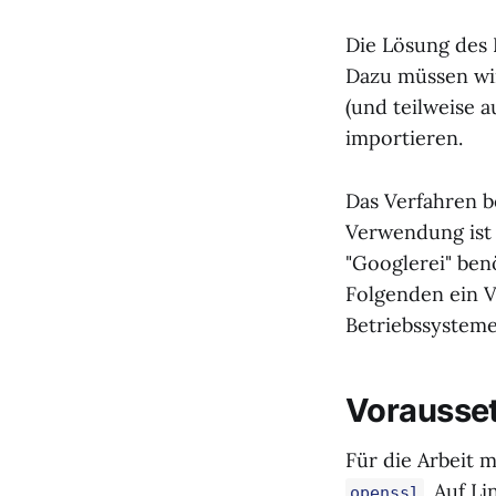
Die Lösung des 
Dazu müssen wir
(und teilweise a
importieren.
Das Verfahren b
Verwendung ist 
"Googlerei" benö
Folgenden ein V
Betriebssystem
Vorausse
Für die Arbeit 
. Auf L
openssl