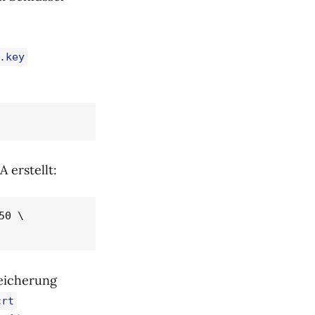
.key
 erstellt:
0 \  

eicherung
crt