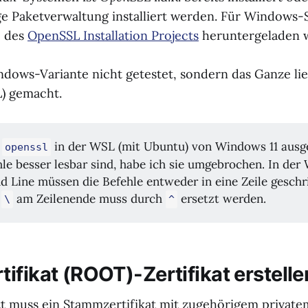
ige Paketverwaltung installiert werden. Für Windows
e des
OpenSSL Installation Projects
heruntergeladen 
ndows-Variante nicht getestet, sondern das Ganze li
L) gemacht.
e
in der WSL (mit Ubuntu) von Windows 11 ausg
openssl
hle besser lesbar sind, habe ich sie umgebrochen. In de
Line müssen die Befehle entweder in eine Zeile gesch
r
am Zeilenende muss durch
ersetzt werden.
\
^
ifikat (ROOT)-Zertifikat erstelle
tt muss ein Stammzertifikat mit zugehörigem private