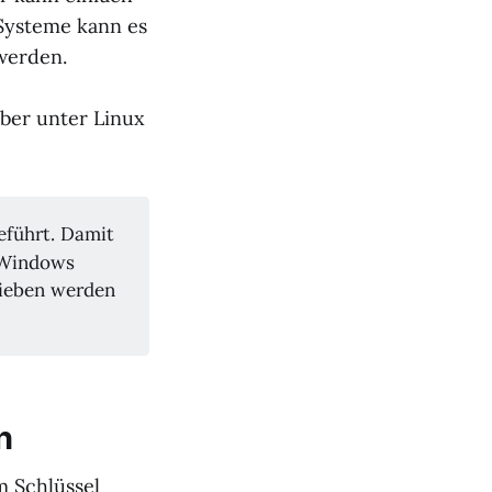
-Systeme kann es
werden.
eber unter Linux
eführt. Damit
r Windows
rieben werden
n
m Schlüssel