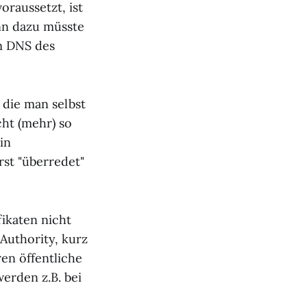
oraussetzt, ist
enn dazu müsste
m DNS des
 die man selbst
icht (mehr) so
in
rst "überredet"
fikaten nicht
Authority, kurz
en öffentliche
werden z.B. bei