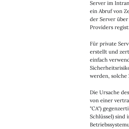
Server im Intran
ein Abruf von Z
der Server über
Providers registr
Für private Ser
erstellt und zert
einfach verwend
Sicherheitsrisi
werden, solche Z
Die Ursache des 
von einer vertr
"CA") gegenzert
Schlüssel) sind 
Betriebssystemu