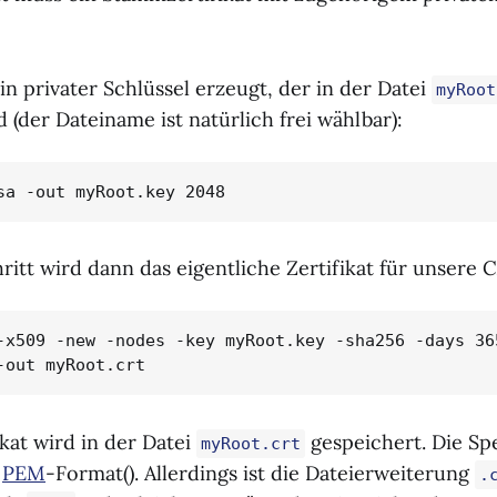
n privater Schlüssel erzeugt, der in der Datei
myRoot
 (der Dateiname ist natürlich frei wählbar):
sa -out myRoot.key 2048
itt wird dann das eigentliche Zertifikat für unsere CA
-x509 -new -nodes -key myRoot.key -sha256 -days 365
-out myRoot.crt
kat wird in der Datei
gespeichert. Die Sp
myRoot.crt
m
PEM
-Format(). Allerdings ist die Dateierweiterung
.