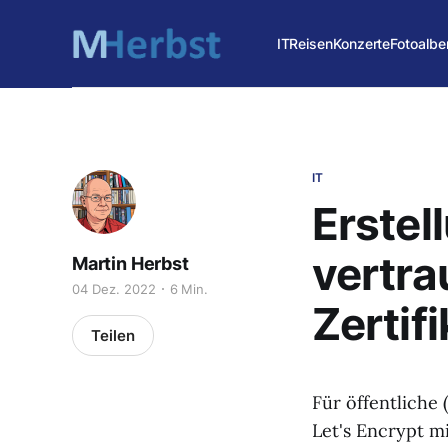
IT
Reisen
Konzerte
Fotoalbe
IT
Erstel
vertra
Martin Herbst
04 Dez. 2022
6 Min.
Zertif
Teilen
Für öffentliche 
Let's Encrypt mi