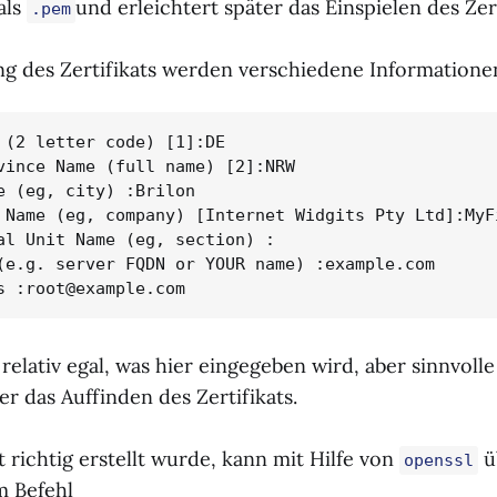
als
und erleichtert später das Einspielen des Zert
.pem
ung des Zertifikats werden verschiedene Informatione
 (2 letter code) [1]:DE

vince Name (full name) [2]:NRW

e (eg, city) :Brilon

 Name (eg, company) [Internet Widgits Pty Ltd]:MyFi
al Unit Name (eg, section) :

(e.g. server FQDN or YOUR name) :example.com

s :root@example.com
h relativ egal, was hier eingegeben wird, aber sinnvoll
er das Auffinden des Zertifikats.
t richtig erstellt wurde, kann mit Hilfe von
ü
openssl
m Befehl