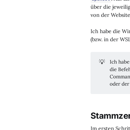
über die jeweil
von der Websit
Ich habe die Wi
(bzw. in der WS
💡
Ich hab
die Befe
Command 
oder de
Stammzert
Im ersten Schri