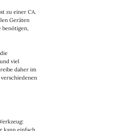
st zu einer CA.
llen Geräten
e benötigen,
die
und viel
hreibe daher im
r verschiedenen
 Werkzeug:
der kann einfach