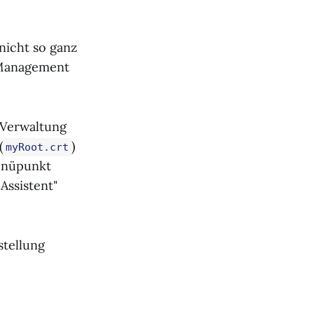
nicht so ganz
t Management
e Verwaltung
(
)
myRoot.crt
enüpunkt
Assistent"
stellung