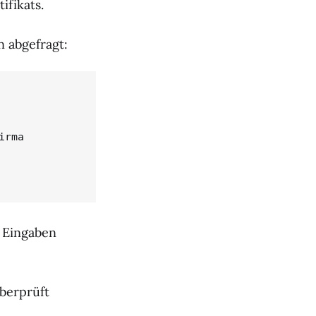
ifikats.
n abgefragt:
rma

e Eingaben
berprüft